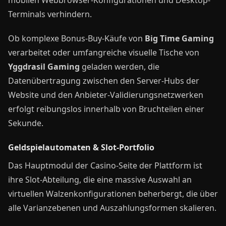
Terminals verhindern.
Ob komplexe Bonus-Buy-Käufe von
Big Time Gaming
verarbeitet oder umfangreiche visuelle Tische von
Yggdrasil Gaming
geladen werden, die
Datenübertragung zwischen den Server-Hubs der
Website und den Anbieter-Validierungsnetzwerken
erfolgt reibungslos innerhalb von Bruchteilen einer
Sekunde.
Geldspielautomaten & Slot-Portfolio
Das Hauptmodul der Casino-Seite der Plattform ist
ihre Slot-Abteilung, die eine massive Auswahl an
virtuellen Walzenkonfigurationen beherbergt, die über
alle Varianzebenen und Auszahlungsformen skalieren.