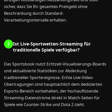
sicher, dass Sie Ihr gesamtes Preisgeld ohne
Beschränkung durch Standard-
Verarbeitungsintervalle erhalten.
Ist Live-Sportwetten-Streaming für
?
traditionelle Spiele verfügbar?
Das Sportsbook nutzt Echtzeit-Visualisierungs-Boards
und aktualisierte Statistiken zur Abdeckung
traditioneller Sportereignisse. Echte Live-Video-
Übertragungen sind hauptsächlich dem dedizierten
Esports-Bereich vorbehalten, der hochauflösende
Streaming-Datenströme direkt in Match-Seiten für
Spiele wie Counter-Strike und Dota 2 zieht.