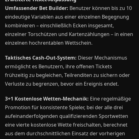
Umfassender Bet Builder:
Benutzer können bis zu 10
eindeutige Variablen aus einer einzelnen Begegnung
kombinieren – einschließlich Ecken insgesamt,
einzelner Torschützen und Kartenzählungen – in einen
einzelnen hochrentablen Wettschein.
Taktisches Cash-Out-System:
Dieser Mechanismus
ermöglicht es Benutzern, ihre offenen Tickets
frühzeitig zu begleichen, Teilrenditen zu sichern oder
Verluste zu begrenzen, bevor ein Ereignis endet.
3+1 Kostenlose Wetten-Mechanik:
Eine regelmäßige
Promotion für konsistente Spieler, bei der alle drei
aufeinanderfolgenden qualifizierenden Sportwetten
eine vierte kostenlose Wette freischalten, berechnet
aus dem durchschnittlichen Einsatz der vorherigen