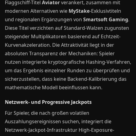
Flaggschiff-Titel
Aviator
verankert, zusammen mit
modernen Alternativen wie
MyStake
-Exklusivtiteln
und regionalen Ergänzungen von
Smartsoft Gaming
.
Diese Titel verzichten auf Standard-Walzen zugunsten
steigender Multiplikatoren basierend auf Echtzeit-
Kurvenakzeleration. Die Attraktivität liegt in der
absoluten Transparenz der Mechaniken: Spieler
nutzen integrierte kryptografische Hashing-Verfahren,
um das Ergebnis einzelner Runden zu überprüfen und
sicherzustellen, dass keine Backend-Kalibrierung das
mathematische Modell beeinflussen kann.
Netzwerk- und Progressive Jackpots
Für Spieler, die nach großen volatilen
Auszahlungsereignissen suchen, integriert die
Netzwerk-Jackpot-Infrastruktur High-Exposure-