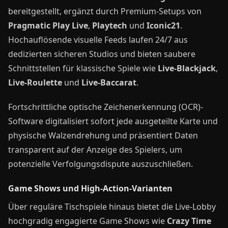
bereitgestellt, ergänzt durch Premium-Setups von
Pragmatic Play Live
,
Playtech
und
Iconic21
.
Hochauflösende visuelle Feeds laufen 24/7 aus
dedizierten sicheren Studios und bieten saubere
Schnittstellen für klassische Spiele wie
Live-Blackjack
,
Live-Roulette
und
Live-Baccarat
.
Fortschrittliche optische Zeichenerkennung (OCR)-
Software digitalisiert sofort jede ausgeteilte Karte und
physische Walzendrehung und präsentiert Daten
transparent auf der Anzeige des Spielers, um
potenzielle Verfolgungsdispute auszuschließen.
Game Shows und High-Action-Varianten
Über reguläre Tischspiele hinaus bietet die Live-Lobby
hochgradig engagierte Game Shows wie
Crazy Time