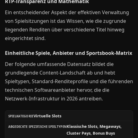
RTP-Transparenz und Mathematik
Ein entscheidender Aspekt der effektiven Verwaltung
von Spielsitzungen ist das Wissen, wie die zugrunde
liegenden Renditen über verschiedene Titel hinweg
eingerichtet sind.
Einheitliche Spiele, Anbieter und Sportsbook-Matrix
Der folgende umfassende Datensatz bildet die
grundlegende Content-Landschaft ab und hebt
Spieltypen, Standard-Renditeprofile und die führenden
technischen Softwareanbieter hervor, die die
Netzwerk-Infrastruktur in 2026 antreiben.
Virtuelle Slots
SPIELKATEGORIE
Klassische Slots, Megaways,
ABGEDECKTE SPEZIFISCHE SPIELTYPEN
Cluster Pays, Bonus Buys