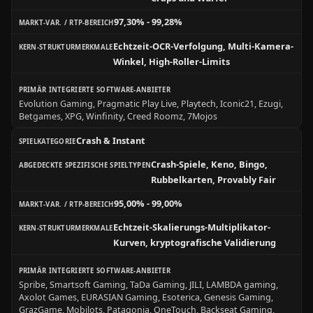
97,30% - 99,28%
MARKT-VAR. / RTP-BEREICH
Echtzeit-OCR-Verfolgung, Multi-Kamera-
KERN-STRUKTURMERKMALE
Winkel, High-Roller-Limits
PRIMÄR INTEGRIERTE SOFTWARE-ANBIETER
Evolution Gaming, Pragmatic Play Live, Playtech, Iconic21, Ezugi,
Betgames, XPG, Winfinity, Creed Roomz, 7Mojos
Crash & Instant
SPIELKATEGORIE
Crash-Spiele, Keno, Bingo,
ABGEDECKTE SPEZIFISCHE SPIELTYPEN
Rubbelkarten, Provably Fair
95,00% - 99,00%
MARKT-VAR. / RTP-BEREICH
Echtzeit-Skalierungs-Multiplikator-
KERN-STRUKTURMERKMALE
Kurven, kryptografische Validierung
PRIMÄR INTEGRIERTE SOFTWARE-ANBIETER
Spribe, Smartsoft Gaming, TaDa Gaming, JILI, LAMBDA gaming,
Axolot Games, EURASIAN Gaming, Esoterica, Genesis Gaming,
GrazGame, Mobilots, Patagonia, OneTouch, Backseat Gaming,