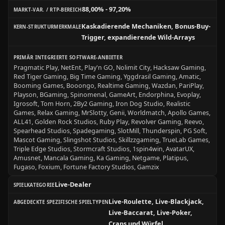
88,00% - 97,20%
MARKT-VAR. / RTP-BEREICH
Kaskadierende Mechaniken, Bonus-Buy-
KERN-STRUKTURMERKMALE
Trigger, expandierende Wild-Arrays
PRIMÄR INTEGRIERTE SOFTWARE-ANBIETER
Pragmatic Play, NetEnt, Play'n GO, Nolimit City, Hacksaw Gaming,
Red Tiger Gaming, Big Time Gaming, Yggdrasil Gaming, Amatic,
Booming Games, Booongo, Realtime Gaming, Wazdan, PariPlay,
Playson, BGaming, Spinomenal, GameArt, Endorphina, Evoplay,
Igrosoft, Tom Horn, 2By2 Gaming, Iron Dog Studio, Realistic
Games, Relax Gaming, MrSlotty, Genii, Worldmatch, Apollo Games,
ALL41, Golden Rock Studios, Ruby Play, Revolver Gaming, Reevo,
Spearhead Studios, Spadegaming, SlotMill, Thunderspin, PG Soft,
Mascot Gaming, Slingshot Studios, Skillzzgaming, TrueLab Games,
Triple Edge Studios, Stormcraft Studios, 1spin4win, AvatarUX,
Amusnet, Mancala Gaming, Ka Gaming, Netgame, Platipus,
Fugaso, Foxium, Fortune Factory Studios, Gamzix
Live-Dealer
SPIELKATEGORIE
Live-Roulette, Live-Blackjack,
ABGEDECKTE SPEZIFISCHE SPIELTYPEN
Live-Baccarat, Live-Poker,
Craps und Würfel