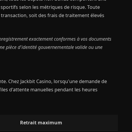
 sportifs selon les métriques de risque. Toute
a transaction, soit des frais de traitement élevés
 d'enregistrement exactement conformes à vos documents
 une pièce d'identité gouvernementale valide ou une
ente. Chez Jackbit Casino, lorsqu'une demande de
iles d'attente manuelles pendant les heures
Retrait maximum