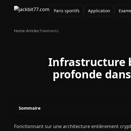
Paris sportifs
Application
Exame
Home
/
Articles
/
Paiements
Infrastructure 
profonde dans 
Sommaire
Fonctionnant sur une architecture entièrement crypto