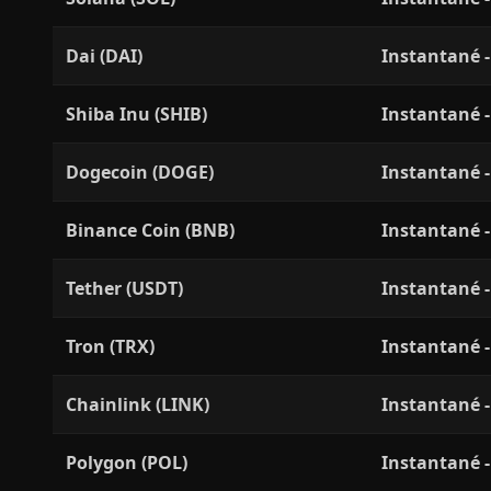
Dai (DAI)
Instantané 
Shiba Inu (SHIB)
Instantané 
Dogecoin (DOGE)
Instantané 
Binance Coin (BNB)
Instantané 
Tether (USDT)
Instantané 
Tron (TRX)
Instantané -
Chainlink (LINK)
Instantané 
Polygon (POL)
Instantané 