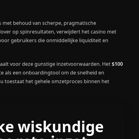
pes met behoud van scherpe, pragmatische
lover op spinresultaten, verwijdert het casino met
oor gebruikers die onmiddellijke liquiditeit en
taalt voor deze gunstige inzetvoorwaarden. Het
$100
te als een onboardingtool om de snelheid en
 u toestaat het gehele omzetproces binnen het
jke wiskundige