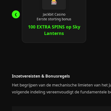
🎰
Jackbit Casino
❮
Eerste storting bonus
100 EXTRA SPINS op Sky
Lanterns
Inzetvereisten & Bonusregels
Het begrijpen van de mechanische limieten van het Ja
volgende indeling vereenvoudigt de fundamentele 