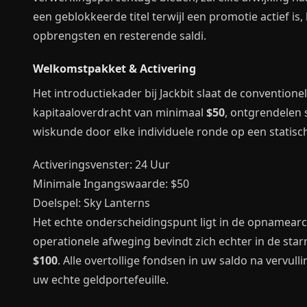
een geblokkeerde titel terwijl een promotie actief i
opbrengsten en resterende saldi.
Welkomstpakket & Activering
Het introductiekader bij Jackbit slaat de convention
kapitaaloverdracht van minimaal
$50
, ontgrendelen 
wiskunde door elke individuele ronde op een statis
Activeringsvenster: 24 Uur
Minimale Ingangswaarde: $50
Doelspel: Sky Lanterns
Het echte onderscheidingspunt ligt in de opnamearch
operationele afweging bevindt zich echter in de starr
$100
. Alle overtollige fondsen in uw saldo na verv
uw echte geldportefeuille.