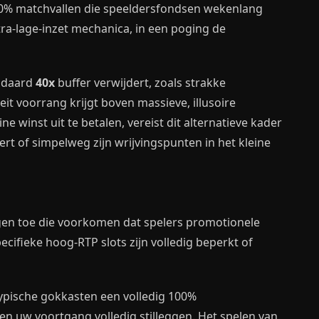
e 300% matchvallen die speeldersfondsen wekenlang
ltra-lage-inzet mechanica, in een poging de
andaard
40x
buffer verwijdert, zoals strakke
it voorrang krijgt boven massieve, illusoire
 winst uit te betalen, vereist dit alternatieve kader
t of simpelweg zijn wrijvingspunten in het kleine
ngen toe die voorkomen dat spelers promotionele
ecifieke hoog-RTP slots zijn volledig beperkt of
 typische gokkasten een volledig 100%
en uw voortgang volledig stilleggen. Het spelen van