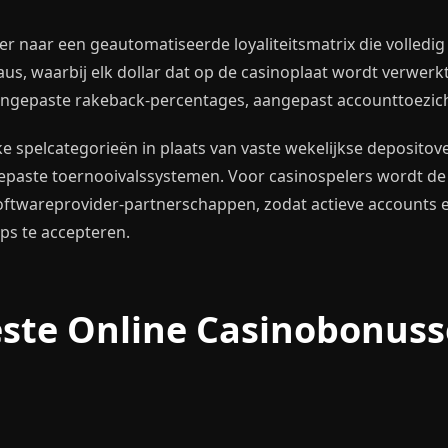
ver naar een geautomatiseerde loyaliteitsmatrix die volledig
eaus, waarbij elk dollar dat op de casinoplaat wordt verwe
ngepaste rakeback-percentages, aangepast accounttoezicht 
ieke spelcategorieën in plaats van vaste wekelijkse depos
gepaste toernooivalssystemen. Voor casinospelers wordt 
 softwareprovider-partnerschappen, zodat actieve account
ps te accepteren.
ste Online Casinobonus