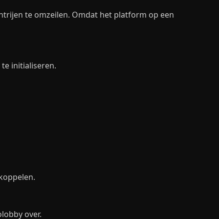
trijen te omzeilen. Omdat het platform op een
 initialiseren.
 koppelen.
olobby over.