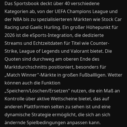
Das Sportsbook deckt über 40 verschiedene
Kategorien ab, von der UEFA Champions League und
der NBA bis zu spezialisierteren Märkten wie Stock Car
Racing und Gaelic Hurling. Ein großer Höhepunkt für
2026 ist die eSports-Integration, die dedizierte
Streams und Echtzeitdaten für Titel wie Counter-
Strike, League of Legends und Valorant bietet. Die
Quoten sind durchweg am oberen Ende des
Marktdurchschnitts positioniert, besonders für
„Match Winner"-Märkte in großen Fußballligen. Wetter
können auch die Funktion
„Speichern/Löschen/Ersetzen" nutzen, die ein Maß an
Kontrolle über aktive Wettscheine bietet, das auf
anderen Plattformen selten zu sehen ist und eine
dynamische Strategie ermöglicht, die sich an sich
ändernde Spielbedingungen anpassen kann.