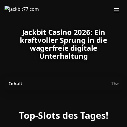
Jackbit Casino 2026: Ein
kraftvoller Sprung in die
wagerfreie digitale
Unterhaltung
Inhalt
11
Top-Slots des Tages!
BOOK OF DEAD
FRUIT MILLION