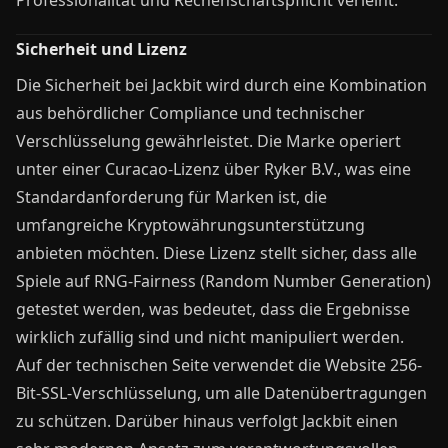
Professionalität und Rechenschaftspflicht verleiht.
Sicherheit und Lizenz
Die Sicherheit bei Jackbit wird durch eine Kombination
aus behördlicher Compliance und technischer
Verschlüsselung gewährleistet. Die Marke operiert
unter einer Curacao-Lizenz über Ryker B.V., was eine
Standardanforderung für Marken ist, die
umfangreiche Kryptowährungsunterstützung
anbieten möchten. Diese Lizenz stellt sicher, dass alle
Spiele auf RNG-Fairness (Random Number Generation)
getestet werden, was bedeutet, dass die Ergebnisse
wirklich zufällig sind und nicht manipuliert werden.
Auf der technischen Seite verwendet die Website 256-
Bit-SSL-Verschlüsselung, um alle Datenübertragungen
zu schützen. Darüber hinaus verfolgt Jackbit einen