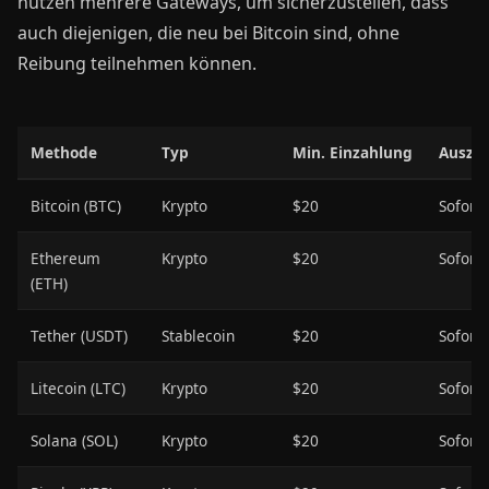
nutzen mehrere Gateways, um sicherzustellen, dass
auch diejenigen, die neu bei Bitcoin sind, ohne
Reibung teilnehmen können.
Methode
Typ
Min. Einzahlung
Ausza
Bitcoin (BTC)
Krypto
$20
Sofort 
Ethereum
Krypto
$20
Sofort 
(ETH)
Tether (USDT)
Stablecoin
$20
Sofort 
Litecoin (LTC)
Krypto
$20
Sofort 
Solana (SOL)
Krypto
$20
Sofort 