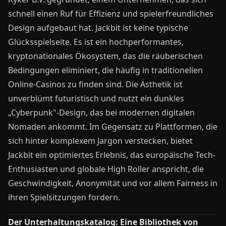
schnell einen Ruf für Effizienz und spielerfreundliches
Design aufgebaut hat. Jackbit ist keine typische
Glücksspielseite. Es ist ein hochperformantes,
kryptonationales Ökosystem, das die räuberischen
Bedingungen eliminiert, die häufig in traditionellen
Online-Casinos zu finden sind. Die Ästhetik ist
unverblümt futuristisch und nutzt ein dunkles
„Cyberpunk"-Design, das bei modernen digitalen
Nomaden ankommt. Im Gegensatz zu Plattformen, die
sich hinter komplexem Jargon verstecken, bietet
Jackbit ein optimiertes Erlebnis, das europäische Tech-
Enthusiasten und globale High Roller anspricht, die
Geschwindigkeit, Anonymität und vor allem Fairness in
ihren Spielsitzungen fordern.
Der Unterhaltungskatalog: Eine Bibliothek von