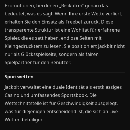
Promotionen, bei denen „Risikofrei" genau das
bedeutet, was es sagt. Wenn Ihre erste Wette verliert,
erhalten Sie den Einsatz als Freebet zurück. Diese
transparente Struktur ist eine Wohltat für erfahrene
Spieler, die es satt haben, endlose Seiten mit
Kleingedrucktem zu lesen. Sie positioniert Jackbit nicht
nur als Glücksspielseite, sondern als fairen
Spielpartner für den Benutzer.
Sportwetten
Jackbit verwaltet eine duale Identität als erstklassiges
Casino und umfassendes Sportsbook. Die
Wettschnittstelle ist für Geschwindigkeit ausgelegt,
was für diejenigen entscheidend ist, die sich an Live-
Wetten beteiligen.