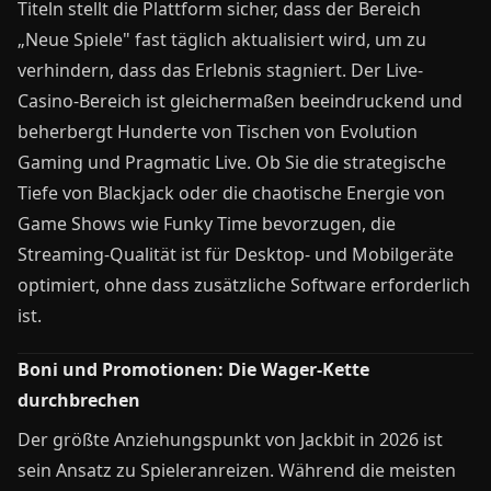
Titeln stellt die Plattform sicher, dass der Bereich
„Neue Spiele" fast täglich aktualisiert wird, um zu
verhindern, dass das Erlebnis stagniert. Der Live-
Casino-Bereich ist gleichermaßen beeindruckend und
beherbergt Hunderte von Tischen von Evolution
Gaming und Pragmatic Live. Ob Sie die strategische
Tiefe von Blackjack oder die chaotische Energie von
Game Shows wie Funky Time bevorzugen, die
Streaming-Qualität ist für Desktop- und Mobilgeräte
optimiert, ohne dass zusätzliche Software erforderlich
ist.
Boni und Promotionen: Die Wager-Kette
durchbrechen
Der größte Anziehungspunkt von Jackbit in 2026 ist
sein Ansatz zu Spieleranreizen. Während die meisten