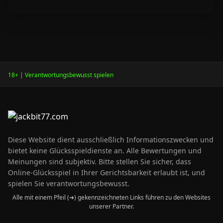
18+ | Verantwortungsbewusst spielen
Diese Website dient ausschließlich Informationszwecken und
bietet keine Glücksspieldienste an. Alle Bewertungen und
Meinungen sind subjektiv. Bitte stellen Sie sicher, dass
Online-Glücksspiel in Ihrer Gerichtsbarkeit erlaubt ist, und
spielen Sie verantwortungsbewusst.
Alle mit einem Pfeil (➜) gekennzeichneten Links führen zu den Websites
unserer Partner.