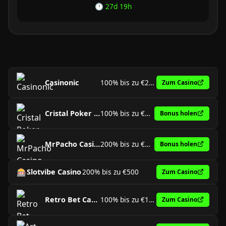
🕐 27d 19h
100% bis zu €200
Casinonic
Zum Casino
100% bis zu €500
Cristal Poker Casino
Bonus holen
200% bis zu €1.000 und 200 Freispiele
MrPacho Casino
Bonus holen
🎰
200% bis zu €500
Slotvibe Casino
Zum Casino
100% bis zu €1.000 und 100 Freispiele
Retro Bet Casino
Zum Casino